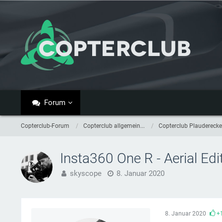
Forum
Copterclub-Forum
Copterclub allgemein...
Copterclub Plauderecke
Insta360 One R - Aerial Edi
skyscope
8. Januar 2020
8. Januar 2020
+