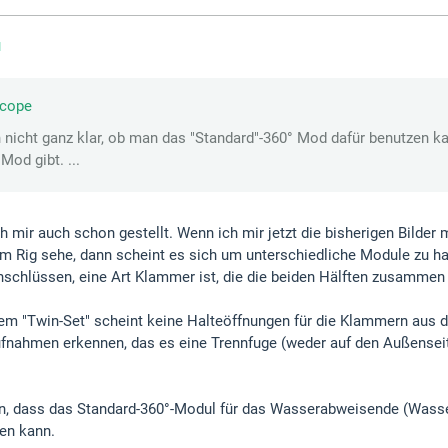
1
scope
ch nicht ganz klar, ob man das "Standard"-360° Mod dafür benutzen k
Mod gibt. ...
ch mir auch schon gestellt. Wenn ich mir jetzt die bisherigen Bilde
em Rig sehe, dann scheint es sich um unterschiedliche Module zu h
chlüssen, eine Art Klammer ist, die die beiden Hälften zusammen hä
m "Twin-Set" scheint keine Halteöffnungen für die Klammern aus de
ufnahmen erkennen, das es eine Trennfuge (weder auf den Außense
in, dass das Standard-360°-Modul für das Wasserabweisende (Wasser
ten kann.