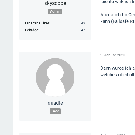
leichte wirklich 
skyscope
Admin
Aber auch für Ge
kann (Failsafe RT
Erhaltene Likes
43
Beiträge
47
9. Januar 2020
Dann würde ich a
welches oberhalb
quadle
Gast