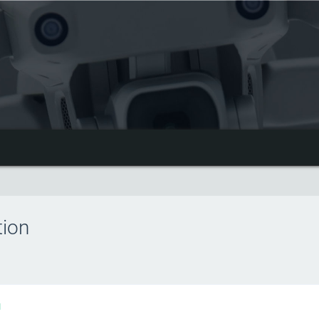
tion
1