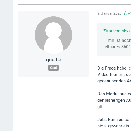
9. Januar 2020
+
Zitat von sky
... mir ist no
teilbares 360° 
quadle
Die Frage habe i
Gast
Video hier mit d
gegenüber den Ans
Das Modul aus de
der bisherigen A
gibt.
Jetzt kann es se
nicht gewährleis