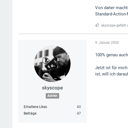
Von daher macht 
Standard-Action-
skyscope gefällt 
9. Januar 2020
100% genau auch
Jetzt ist für mic
ist, will ich darau
skyscope
Admin
Erhaltene Likes
43
Beiträge
47