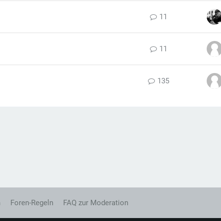
11
11
135
n
Foren-Regeln
FAQ zur Moderation