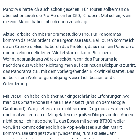
Pano2VR hatte ich auch schon gesehen. Für Touren sollte man da
aber schon auch die Pro-Version für 350,- € haben. Mal sehen, wenn
die eine Aktion haben, ob ich dann zuschlage.
Aktuell arbeite ich mit Panoramastudio 3 Pro. Für Panoramas
kommen da recht ordentliche Ergebnisse raus. Bei Touren komme ich
da an Grenzen. Meist habe ich das Problem, dass man ein Panorama
nur aus einem definierten Winkel starten kann. Bei einem
Wohnungsrundgang wäre es schön, wenn das Panorama je
nachdem aus welcher Richtung man auf den neuen Blickpunkt zutritt,
das Panorama z.B. mit dem vorhergehenden Blickwinkel startet. Das
ist bei einem Wohnungsrundgang wesentlich besser für die
Orientierung.
Mit VR-Brillen habe ich bisher nur eingeschränkte Erfahrungen, wo
man das SmartPhone in eine Brille einsetzt (ähnlich dem Google
Cardboard). War jetzt erst mal nicht so mein Ding muss es aber evtl.
nochmal weiter testen. Mir gefallen die großen Dinger vor den Augen
nicht ganz. Ich habe gehofft, das Epson mit seiner BT300 weiter
vorwärts kommt oder endlich die Apple-Glasses auf den Markt
kommen. Die sind jetzt zwar (wieder mal) fürs aktuelle Jahr