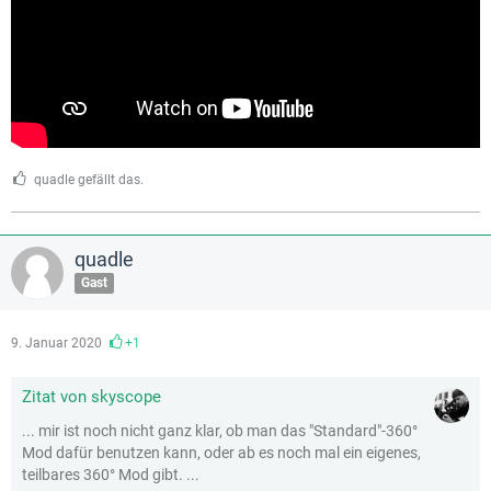
quadle gefällt das.
quadle
Gast
9. Januar 2020
+1
Zitat von skyscope
... mir ist noch nicht ganz klar, ob man das "Standard"-360°
Mod dafür benutzen kann, oder ab es noch mal ein eigenes,
teilbares 360° Mod gibt. ...