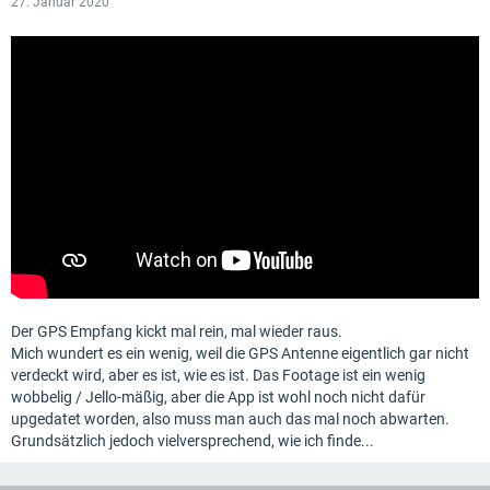
27. Januar 2020
Der GPS Empfang kickt mal rein, mal wieder raus.
Mich wundert es ein wenig, weil die GPS Antenne eigentlich gar nicht
verdeckt wird, aber es ist, wie es ist. Das Footage ist ein wenig
wobbelig / Jello-mäßig, aber die App ist wohl noch nicht dafür
upgedatet worden, also muss man auch das mal noch abwarten.
Grundsätzlich jedoch vielversprechend, wie ich finde...