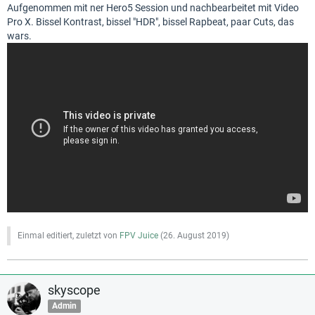
Aufgenommen mit ner Hero5 Session und nachbearbeitet mit Video
Pro X. Bissel Kontrast, bissel "HDR", bissel Rapbeat, paar Cuts, das
wars.
Einmal editiert, zuletzt von
FPV Juice
(
26. August 2019
)
skyscope
Admin