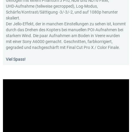
Geflogen mit einem Phantom 3 Pro, ND8 und ND16 Filter,
UHD-Aufnahme (teilweise gecropped), Log-Modus,
Schärfe/Kontrast/Sättigung -3/-3/-2, und auf 1080p herunter
skaliert.
Der Jello-Effekt, der in manchen Einstellungen zu sehen ist, kommt
durch das Drehen des Kopters bei manuellen POI-Aufnahmen bei
starkem Wind. Die paar Aufnahmen am Boden in Veere wurden
mit einer Sony A6000 gemacht. Geschnitten, farbkorrigiert,
gegraded und nachgeschärft mit Final Cut Pro X / Color Finale.
Viel Spass!