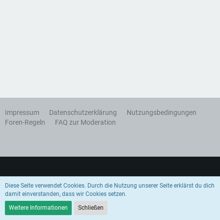
Impressum
Datenschutzerklärung
Nutzungsbedingungen
Foren-Regeln
FAQ zur Moderation
Diese Seite verwendet Cookies. Durch die Nutzung unserer Seite erklärst du dich
damit einverstanden, dass wir Cookies setzen.
Community-Software:
WoltLab Suite™
Weitere Informationen
Schließen