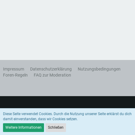
Impressum
Datenschutzerklärung
Nutzungsbedingungen
Foren-Regeln
FAQ zur Moderation
Diese Seite verwendet Cookies. Durch die Nutzung unserer Seite erklärst du dich
damit einverstanden, dass wir Cookies setzen.
Community-Software:
WoltLab Suite™
Weitere Informationen
Schließen