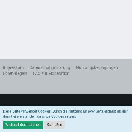
Impressum
Datenschutzerklärung
Nutzungsbedingungen
Foren-Regeln
FAQ zur Moderation
Diese Seite verwendet Cookies. Durch die Nutzung unserer Seite erklärst du dich
damit einverstanden, dass wir Cookies setzen.
Community-Software:
WoltLab Suite™
Weitere Informationen
Schließen